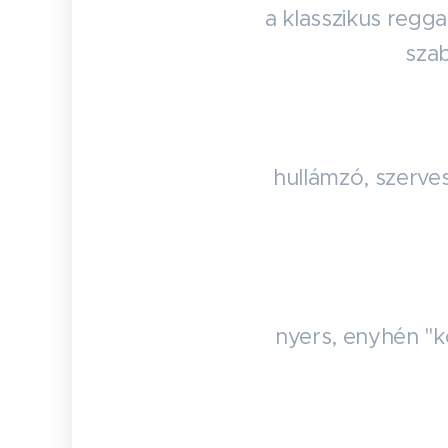
a klasszikus regga
szab
hullámzó, szerve
nyers, enyhén "ko