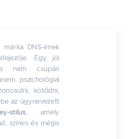
s a márka DNS-ének
fejezője. Egy jól
ílus nem csupán
anem pszichológiai
onosulni, kötődni,
épbe az úgynevezett
y-stílus
, amely
d, színes és mégis