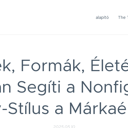
alapító
The 
ek, Formák, Életé
 Segíti a Nonfi
-Stílus a Márkaé
2025.05.10