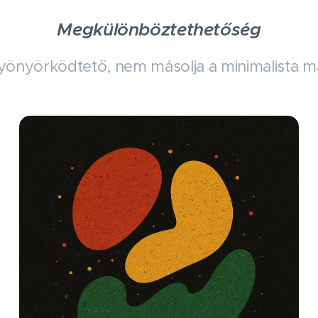
Megkülönböztethetőség
önyörködtető, nem másolja a minimalista márk