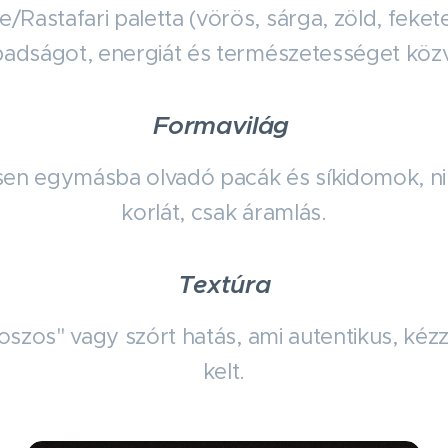
e/Rastafari paletta (vörös, sárga, zöld, feke
adságot, energiát és természetességet közv
Formavilág
sen egymásba olvadó pacák és síkidomok, nin
korlát, csak áramlás.
Textúra
szos" vagy szórt hatás, ami autentikus, kézz
kelt.