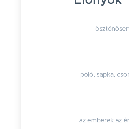
ösztönösen
póló, sapka, csom
az emberek az ér