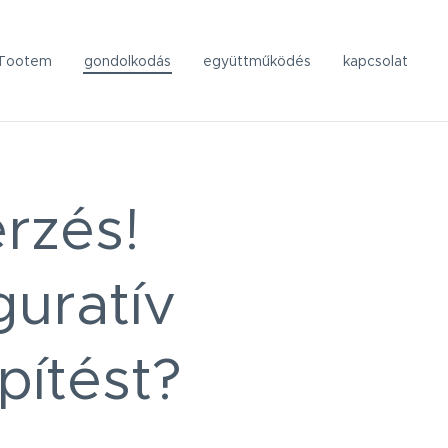
Tootem
gondolkodás
együttműködés
kapcsolat
rzés!
guratív
pítést?