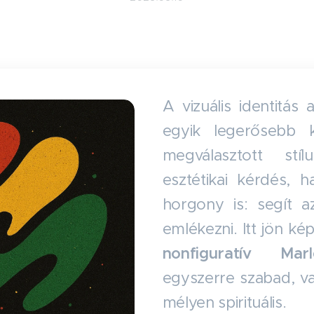
A vizuális identitá
egyik legerősebb ki
megválasztott st
esztétikai kérdés, h
horgony is: segít az
emlékezni. Itt jön k
nonfiguratív Marle
egyszerre szabad, va
mélyen spirituális.