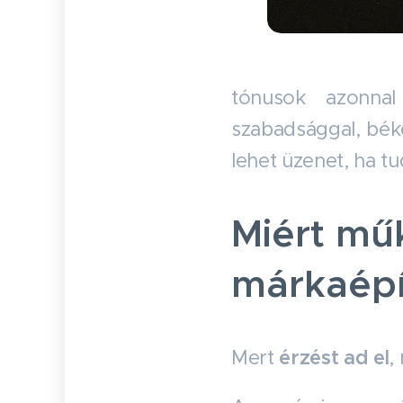
tónusok azonnal
szabadsággal, béké
lehet üzenet, ha t
Miért műk
márkaépí
Mert
érzést ad el
,