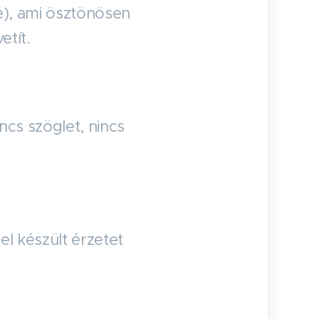
te), ami ösztönösen
etít.
cs szöglet, nincs
el készült érzetet