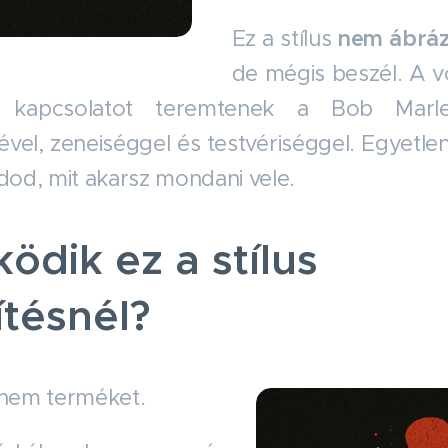
Ez a stílus
nem ábrázo
de mégis beszél. A v
 kapcsolatot teremtenek a Bob Marley
vel, zeneiséggel és testvériséggel. Egyetlen
udod, mit akarsz mondani vele.
ödik ez a stílus
tésnél?
 nem terméket.