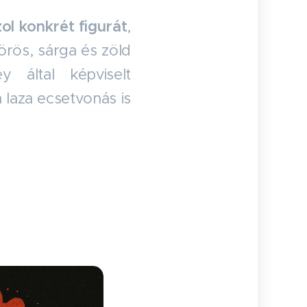
l konkrét figurát
,
örös, sárga és zöld
 által képviselt
 laza ecsetvonás is