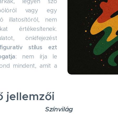
kák, legyen szó
 pólóról vagy egy
ó illatosítóról, nem
at értékesítenek.
atot, önkifejezést
figuratív stílus ezt
gatja
: nem írja le
mond mindent, amit a
ő jellemzői
Színvilág