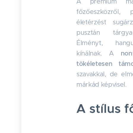
A prémium már
főzőeszközről,
életérzést sugárz
pusztán tárgyak
Élményt, hangul
kínálnak. A
non
tökéletesen támo
szavakkal, de el
márkád képvisel.
A stílus f