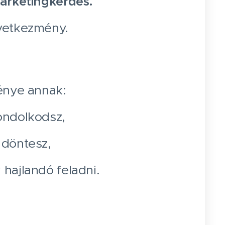
rketingkérdés.
vetkezmény.
nye annak:
ondolkodsz,
 döntesz,
 hajlandó feladni.