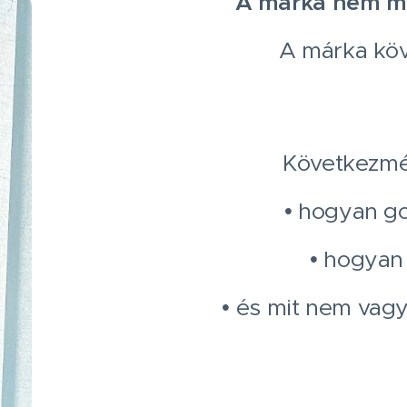
A márka nem ma
A márka kö
Következmé
• hogyan g
• hogyan
• és mit nem vagy