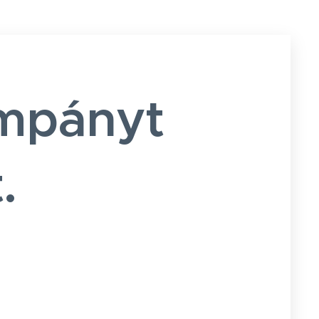
ampányt
.