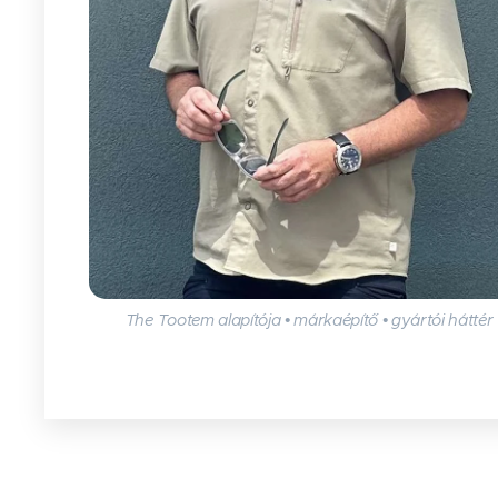
The Tootem alapítója • márkaépítő • gyártói háttér