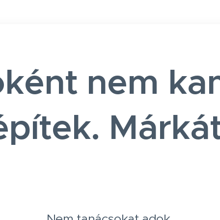
óként nem k
építek. Márkát
Nem tanácsokat adok.