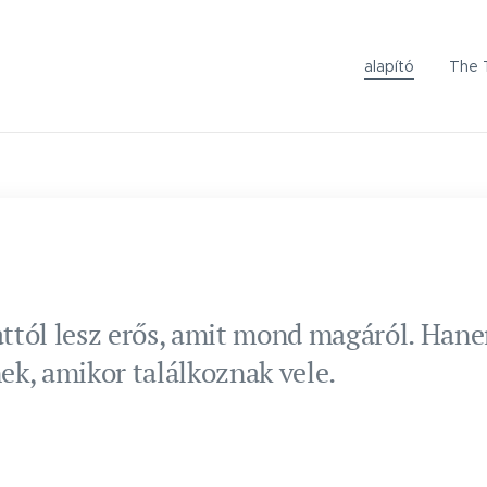
alapító
The 
tól lesz erős, amit mond magáról. Hanem
k, amikor találkoznak vele.