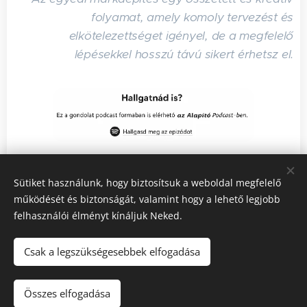
folyamat, amely komoly tervezést és
elkötelezettséget igényel, de a megfelelő
lépésekkel hosszú távú sikert érhetsz el.
Share
Sütiket használunk, hogy biztosítsuk a weboldal megfelelő
működését és biztonságát, valamint hogy a lehető legjobb
felhasználói élményt kínáljuk Neked.
Csak a legszükségesebbek elfogadása
© 2024 Minden jog fenntartva
Összes elfogadása
Az oldalt a
Webnode
működteti
Sütik