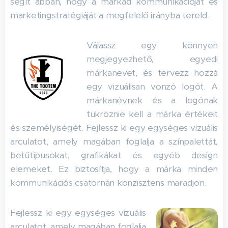
segít abban, hogy a márkád kommunikációját és
marketingstratégiáját a megfelelő irányba tereld.
Válassz egy könnyen
megjegyezhető, egyedi
márkanevet, és tervezz hozzá
egy vizuálisan vonzó logót. A
márkanévnek és a logónak
tükröznie kell a márka értékeit
és személyiségét. Fejlessz ki egy egységes vizuális
arculatot, amely magában foglalja a színpalettát,
betűtípusokat, grafikákat és egyéb design
elemeket. Ez biztosítja, hogy a márka minden
kommunikációs csatornán konzisztens maradjon.
Fejlessz ki egy egységes vizuális
arculatot, amely magában foglalja