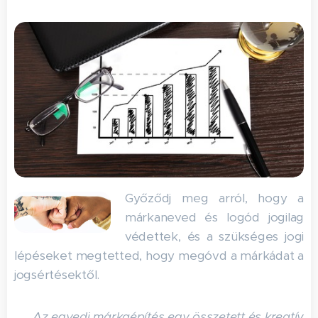
Győződj meg arról, hogy a
márkaneved és logód jogilag
védettek, és a szükséges jogi
lépéseket megtetted, hogy megóvd a márkádat a
jogsértésektől.
Az egyedi márkaépítés egy összetett és kreatív