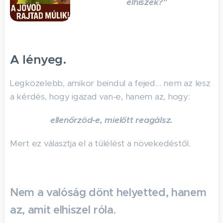
elhiszek?"
A
lényeg.
Legközelebb, amikor beindul a fejed… nem az lesz
a kérdés, hogy igazad van-e, hanem az, hogy:
e
llenőrzöd-e, mielőtt reagálsz.
Mert ez választja el a túlélést a növekedéstől.
Nem a valóság dönt helyetted, h
anem
az, amit elhiszel róla.