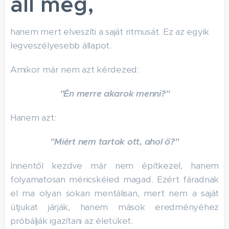
áll meg,
hanem mert elveszíti a saját ritmusát. Ez az egyik
legveszélyesebb állapot.
Amikor már nem azt kérdezed:
"Én merre akarok menni?"
Hanem azt:
"Miért nem tartok ott, ahol ő?"
Innentől kezdve már nem építkezel, hanem
folyamatosan méricskéled magad. Ezért fáradnak
el ma olyan sokan mentálisan, mert nem a saját
útjukat járják, hanem mások eredményéhez
próbálják igazítani az életüket.