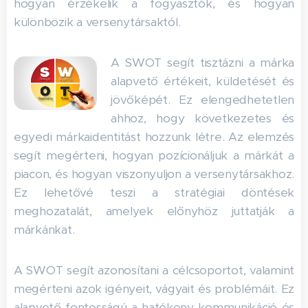
hogyan érzékelik a fogyasztók, és hogyan
különbözik a versenytársaktól.
A SWOT segít tisztázni a márka
alapvető értékeit, küldetését és
jövőképét. Ez elengedhetetlen
ahhoz, hogy következetes és
egyedi márkaidentitást hozzunk létre. Az elemzés
segít megérteni, hogyan pozícionáljuk a márkát a
piacon, és hogyan viszonyuljon a versenytársakhoz.
Ez lehetővé teszi a stratégiai döntések
meghozatalát, amelyek előnyhöz juttatják a
márkánkat.
A SWOT segít azonosítani a célcsoportot, valamint
megérteni azok igényeit, vágyait és problémáit. Ez
alapvető fontosságú a hatékony kommunikáció és