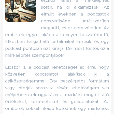
eszköz lehet a márkaépítés
során, ha jól alkalmazzuk. Az
elmúlt években a podcastok
népszerűsége ugrásszerűen
megnőtt, és ez nem véletlen. Az
emberek egyre inkább a könnyen hozzáférhető,
útközben hallgatható tartalmakat keresik, és egy
podcast pontosan ezt kínálja. De miért fontos ez a
márkaépítés szempontjából?
Először is, a podcast lehetőséget ad arra, hogy
közvetlen kapcsolatot alakítsak ki a
célközönségemmel. Egy beszélgetős formátum
vagy interjúk sorozata révén lehetőségem van
mélyebben elmagyarázni a márkám mögött álló
értékeket, történeteket és gondolatokat. Az
emberek sokkal inkább kötődnek egy márkához,