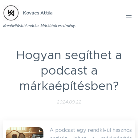
Kovács Attila
Kreativitásból márka. Márkából eredmény.
Hogyan segíthet a
podcast a
márkaépítésben?
2024.09.22
A podcast egy rendkívül hasznos