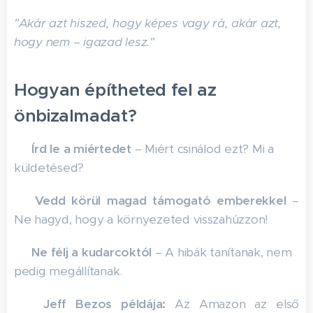
"Akár azt hiszed, hogy képes vagy rá, akár azt,
hogy nem – igazad lesz."
Hogyan építheted fel az
önbizalmadat?
✔
Írd le a miértedet
– Miért csinálod ezt? Mi a
küldetésed?
✔
Vedd körül magad támogató emberekkel
–
Ne hagyd, hogy a környezeted visszahúzzon!
✔
Ne félj a kudarcoktól
– A hibák tanítanak, nem
pedig megállítanak.
💡
Jeff Bezos példája:
Az Amazon az első