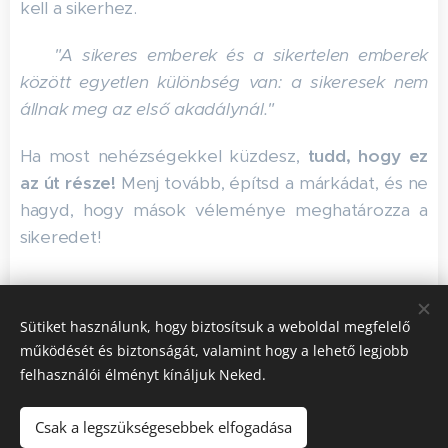
kell a sikerhez.
🎯
"A sikeres emberek és a sikertelen emberek
között egyetlen különbség van: a sikeresek nem
állnak meg az első akadálynál."
Ha most nehézségekkel küzdesz,
tudd, hogy ez
az út része!
Menj tovább, építsd a márkádat, és ne
hagyd, hogy mások véleménye meghatározza a
sikeredet!
Share
Sütiket használunk, hogy biztosítsuk a weboldal megfelelő
működését és biztonságát, valamint hogy a lehető legjobb
felhasználói élményt kínáljuk Neked.
Csak a legszükségesebbek elfogadása