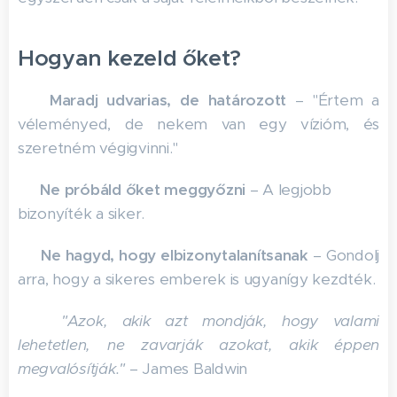
Hogyan kezeld őket?
✅
Maradj udvarias, de határozott
– "Értem a
véleményed, de nekem van egy vízióm, és
szeretném végigvinni."
✅
Ne próbáld őket meggyőzni
– A legjobb
bizonyíték a siker.
✅
Ne hagyd, hogy elbizonytalanítsanak
– Gondolj
arra, hogy a sikeres emberek is ugyanígy kezdték.
👉
"Azok, akik azt mondják, hogy valami
lehetetlen, ne zavarják azokat, akik éppen
megvalósítják."
– James Baldwin