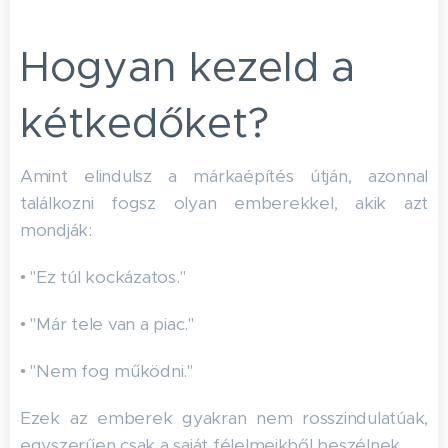
Hogyan kezeld a
kétkedőket?
Amint elindulsz a márkaépítés útján, azonnal
találkozni fogsz olyan emberekkel, akik azt
mondják:
• "Ez túl kockázatos."
• "Már tele van a piac."
• "Nem fog működni."
Ezek az emberek gyakran nem rosszindulatúak,
egyszerűen csak a saját félelmeikből beszélnek.