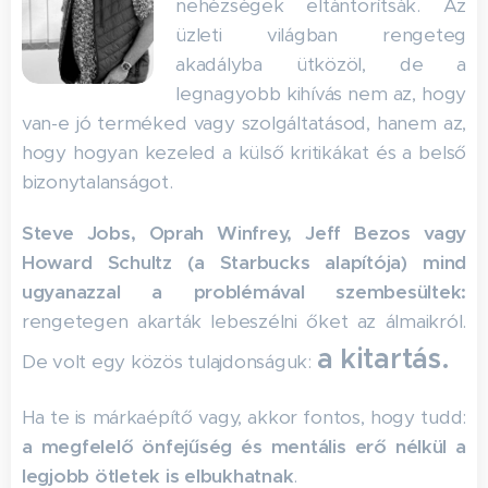
nehézségek eltántorítsák. Az
üzleti világban rengeteg
akadályba ütközöl, de a
legnagyobb kihívás nem az, hogy
van-e jó terméked vagy szolgáltatásod, hanem az,
hogy hogyan kezeled a külső kritikákat és a belső
bizonytalanságot.
Steve Jobs, Oprah Winfrey, Jeff Bezos vagy
Howard Schultz (a Starbucks alapítója) mind
ugyanazzal a problémával szembesültek:
rengetegen akarták lebeszélni őket az álmaikról.
a kitartás.
De volt egy közös tulajdonságuk:
Ha te is márkaépítő vagy, akkor fontos, hogy tudd:
a megfelelő önfejűség és mentális erő nélkül a
legjobb ötletek is elbukhatnak
.