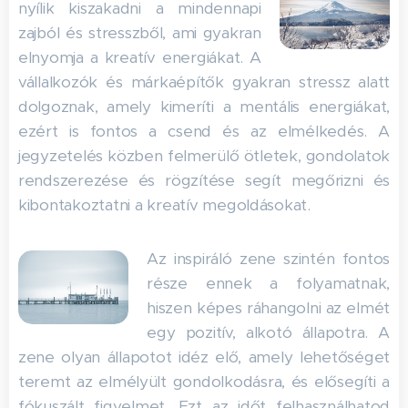
nyílik kiszakadni a mindennapi
zajból és stresszből, ami gyakran
elnyomja a kreatív energiákat. A
vállalkozók és márkaépítők gyakran stressz alatt
dolgoznak, amely kimeríti a mentális energiákat,
ezért is fontos a csend és az elmélkedés. A
jegyzetelés közben felmerülő ötletek, gondolatok
rendszerezése és rögzítése segít megőrizni és
kibontakoztatni a kreatív megoldásokat.
Az inspiráló zene szintén fontos
része ennek a folyamatnak,
hiszen képes ráhangolni az elmét
egy pozitív, alkotó állapotra. A
zene olyan állapotot idéz elő, amely lehetőséget
teremt az elmélyült gondolkodásra, és elősegíti a
fókuszált figyelmet. Ezt az időt felhasználhatod