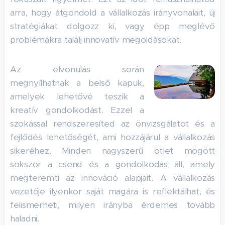
arra, hogy átgondold a vállalkozás irányvonalait, új
stratégiákat dolgozz ki, vagy épp meglévő
problémákra találj innovatív megoldásokat.
Az elvonulás során
megnyílhatnak a belső kapuk,
amelyek lehetővé teszik a
kreatív gondolkodást. Ezzel a
szokással rendszeresíted az önvizsgálatot és a
fejlődés lehetőségét, ami hozzájárul a vállalkozás
sikeréhez. Minden nagyszerű ötlet mögött
sokszor a csend és a gondolkodás áll, amely
megteremti az innováció alapjait. A vállalkozás
vezetője ilyenkor saját magára is reflektálhat, és
felismerheti, milyen irányba érdemes tovább
haladni.