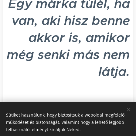
Egy márka túlél, ha
van, aki hisz benne
akkor is, amikor
még senki más nem
látja.
Share
Sütiket használunk, hogy biztosítsuk a weboldal megfelelő
működését és biztonságát, valamint hogy a lehető legjobb
felhasználói élményt kínáljuk Neked.