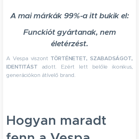
A mai márkák 99%-a itt bukik el:
Funckiót gyártanak, nem
életérzést.
A Vespa viszont
TÖRTÉNETET, SZABADSÁGOT,
IDENTITÁST
adott. Ezért lett belőle ikonikus,
generációkon átívelő brand.
Hogyan maradt
fenn a Vespa