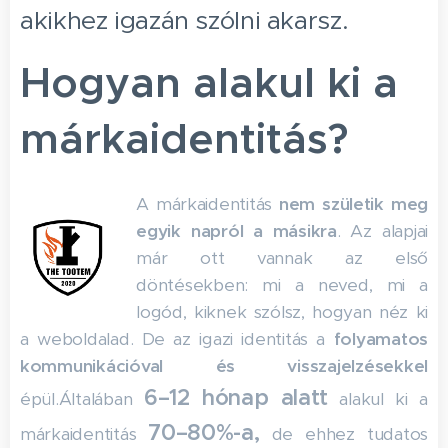
akikhez igazán szólni akarsz.
Hogyan alakul ki a
márkaidentitás?
A márkaidentitás
nem születik meg
egyik napról a másikra
. Az alapjai
már ott vannak az első
döntésekben: mi a neved, mi a
logód, kiknek szólsz, hogyan néz ki
a weboldalad. De az igazi identitás a
folyamatos
kommunikációval és visszajelzésekkel
6–12 hónap alatt
épül.Általában
alakul ki a
70–80%-a,
márkaidentitás
de ehhez tudatos