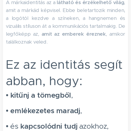
A márkaidentitás az a
látható és érzékelhető világ
,
amit a márkád képvisel. Ebbe beletartozik minden,
a logótól kezdve a színeken, a hangnemen és
vizuális stíluson át a kommunikációs tartalmakig. De
legfőképp az,
amit az emberek éreznek
, amikor
találkoznak veled.
Ez az identitás segít
abban, hogy:
•
kitűnj a tömegből
,
•
emlékezetes maradj
,
• és
kapcsolódni tudj
azokhoz,