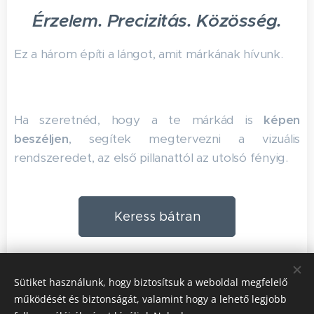
Érzelem. Precizitás. Közösség.
Ez a három építi a lángot, amit márkának hívunk.
Ha szeretnéd, hogy a te márkád is
képen
beszéljen
, segítek megtervezni a vizuális
rendszeredet, az első pillanattól az utolsó fényig.
Keress bátran
Share
Sütiket használunk, hogy biztosítsuk a weboldal megfelelő
működését és biztonságát, valamint hogy a lehető legjobb