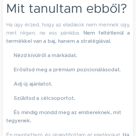
Mit tanultam ebből?
Ha úgy érzed, hogy az eladások nem mennek úgy,
mint régen, ne ess pánikba.
Nem feltétlenül a
termékkel van a baj, hanem a stratégiával.
✅
Nézd kívülről a márkádat.
✅
Erősítsd meg a prémium pozicionálásodat.
✅
Adj új ajánlatot.
✅
Szűkítsd a célcsoportot.
✅
És mindig mondd meg az embereknek, mit
tegyenek.
Én megtettem, és újraindítottam az eladásokat.
Ha