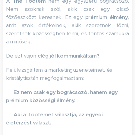
A
The Tootem
nem egy egyszerű bográcsozó.
Nem azoknak szól, akik csak egy olcsó
főzőeszközt keresnek. Ez egy
prémium élmény
,
amit azok értékelnek, akik szeretnek főzni,
szeretnek közösségben lenni, és fontos számukra
a minőség.
De ezt vajon
elég jól kommunikáltam?
Felülvizsgáltam a marketingüzeneteimet, és
kristálytisztán megfogalmaztam:
✅
Ez nem csak egy bográcsozó, hanem egy
prémium közösségi élmény.
✅
Aki a Tootemet választja, az egyedi
életérzést választ.