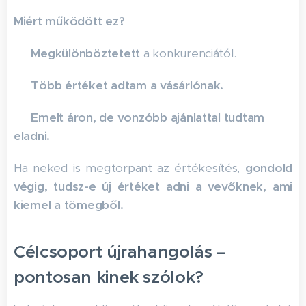
Miért működött ez?
✅
Megkülönböztetett
a konkurenciától.
✅
Több értéket adtam a vásárlónak.
✅
Emelt áron, de vonzóbb ajánlattal tudtam
eladni.
Ha neked is megtorpant az értékesítés,
gondold
végig, tudsz-e új értéket adni a vevőknek, ami
kiemel a tömegből.
Célcsoport újrahangolás –
pontosan kinek szólok?